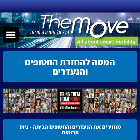
ילוג
תוכן
תפר
שירותי ניידות – MAAS
תחבורה חכמה
הנעה אלטרנטיבית
קישוריות – nnectivity
המטה להחזרת החטופים
והנעדרים
מחזירים את הנעדרים והחטופים הביתה - גיוס
תרומות