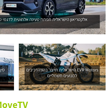
אלקטריאון הישראלית תפתח טעינה אלחוטית לדגמי טו
EVR Motors הישראלית תייצר בהודו רכיבים
סין
למנועים חשמליים
TheMoveTV – מני