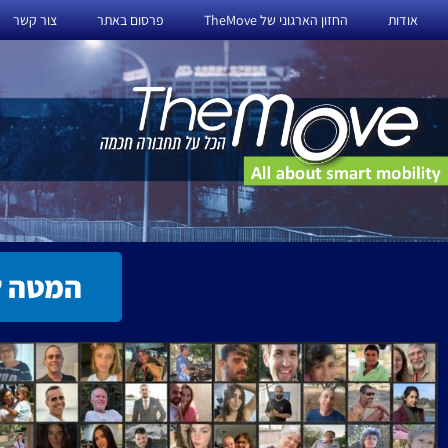
ילוג
אודות
החזון הארגוני של TheMove
פרסום באתר
צור קשר
תוכן
המטה ל