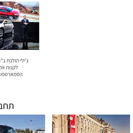
ג'ילי הולכת ב"
לקנות את 
הסמארטפונים zu
תחב