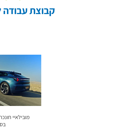
קבוצת עבודה ל
מובילאיי חונכת
בסי