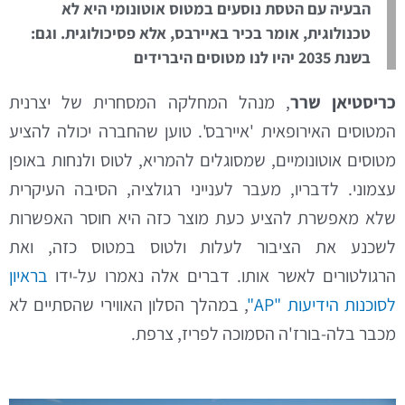
הבעיה עם הטסת נוסעים במטוס אוטונומי היא לא
טכנולוגית, אומר בכיר באיירבס, אלא פסיכולוגית. וגם:
בשנת 2035 יהיו לנו מטוסים היברידים
כריסטיאן שרר
, מנהל המחלקה המסחרית של יצרנית
המטוסים האירופאית 'איירבס'. טוען שהחברה יכולה להציע
מטוסים אוטונומיים, שמסוגלים להמריא, לטוס ולנחות באופן
עצמוני. לדבריו, מעבר לענייני רגולציה, הסיבה העיקרית
שלא מאפשרת להציע כעת מוצר כזה היא חוסר האפשרות
לשכנע את הציבור לעלות ולטוס במטוס כזה, ואת
הרגולטורים לאשר אותו. דברים אלה נאמרו על-ידו
בראיון
לסוכנות הידיעות "AP"
, במהלך הסלון האווירי שהסתיים לא
מכבר בלה-בורז'ה הסמוכה לפריז, צרפת.