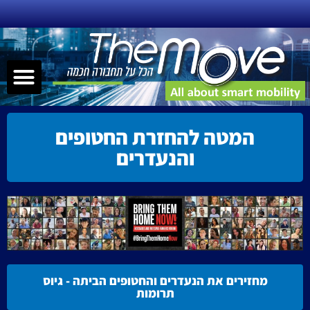
ילוג
תוכן
תפר
שירותי ניידות – MAAS
תחבורה חכמה
הנעה אלטרנטיבית
קישוריות – nnectivity
המטה להחזרת החטופים
והנעדרים
מחזירים את הנעדרים והחטופים הביתה - גיוס
תרומות