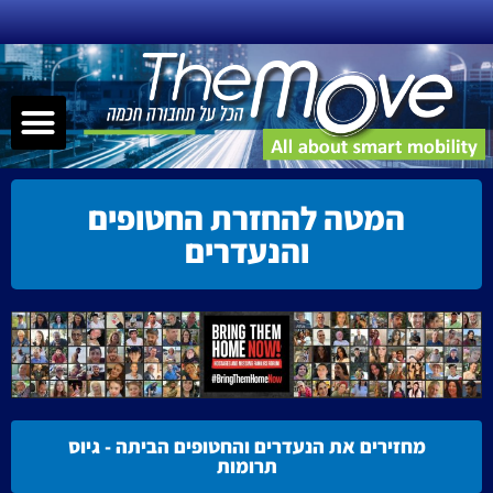
ילוג
תוכן
תפר
שירותי ניידות – MAAS
תחבורה חכמה
הנעה אלטרנטיבית
קישוריות – nnectivity
המטה להחזרת החטופים
והנעדרים
מחזירים את הנעדרים והחטופים הביתה - גיוס
תרומות