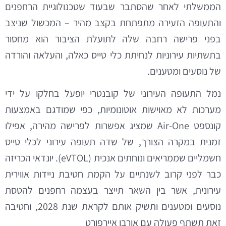
הממשלתי לאחר שהסתבר שבעוד שטכנולוגיית הרחפנים
והתעופה הזעירה מתפתחת בקצב מהיר – המכשול שניצב
בפני פרישה רחבה שלה לתועלת הציבור הוא מחסור
בתשתיות עירוניות לנחיתת כלי טייס כאלה, והעלאה והורדה
של נוסעים ומטענים.
נמל התעופה העירוני של קובנטרי יופעל בחלקו על ידי
מערכות לא מאוישות אוטונומיות, כפי שמודגם באמצעות
קונספט Air-One שמציג אפשרות לפרישה מהירה, אפילו
זמנית במקרה הצורך, של שדה תעופה עירוני לכלי טייס
חשמליים שממריאים ונוחתים אנכית (eVTOL). יונדאי הכריזה
כבר לפני קרוב לשנתיים על הקמת חטיבת ניידות אווירית
עירונית, אשר בין השאר תייצר בעצמה רחפנים להטסת
נוסעים ומטענים ותשיק אותם לקראת שנת 2028, וחטיבה
זאת תשתף פעולה עם אורבן איירפורט