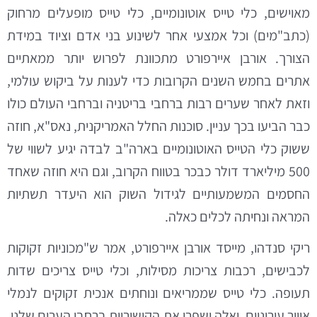
מאוישים, כלי טייס אוטונומיים, כלי טייס מופעלים מרחוק
(כתב"מים) וכל אמצעי אחר לשינוע בני אדם וציוד במידת
הצורך. אורבן איירפורט מתכוונת לפרוש יותר ממאתיים
אתרים בחמש השנים הקרובות כדי לענות על ביקוש עולמי,
וזאת לאחר שערים רבות ברחבי בריטניה וברחבי העולם כולו
כבר הביעו בכך עניין. סוכנות החלל האמריקנית, נאס"א, חוזה
ששוק כלי הטייס האוטונומיים בארה"ב לבדה יגיע לשווי של
500 מיליארד דולר כבכר בטווח הקרוב, וגם היא חוזה שאחד
החסמים המשמעותיים לגידול השוק הוא היעדר תשתיות
המראה ונחיתה לכלים כאלה.
ריקי סנדהו, מייסד אורבן איירפורט, אמר ש"מכוניות זקוקות
לכבישים, רכבות צריכות מסילות, וכלי טייס צריכים שדות
תעופה. כלי טייס שממריאים ונוחתים אנכית זקוקים לנמלי
אוויר עירוניים, ואלה ישפרו את הקישוריות ברחבי הערים שלנו,