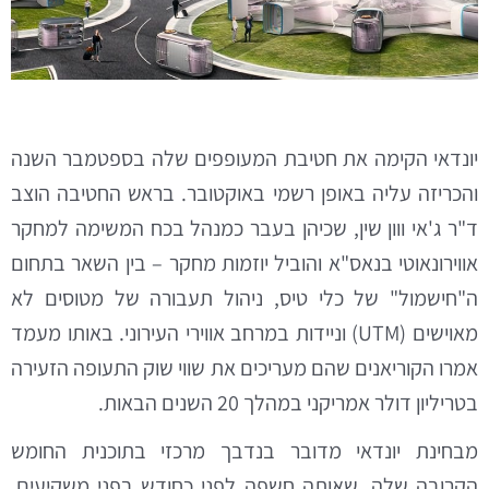
יונדאי הקימה את חטיבת המעופפים שלה בספטמבר השנה
והכריזה עליה באופן רשמי באוקטובר. בראש החטיבה הוצב
ד"ר ג'אי ווון שין, שכיהן בעבר כמנהל בכח המשימה למחקר
אווירונאוטי בנאס"א והוביל יוזמות מחקר – בין השאר בתחום
ה"חישמול" של כלי טיס, ניהול תעבורה של מטוסים לא
מאוישים (UTM) וניידות במרחב אווירי העירוני. באותו מעמד
אמרו הקוריאנים שהם מעריכים את שווי שוק התעופה הזעירה
בטריליון דולר אמריקני במהלך 20 השנים הבאות.
מבחינת יונדאי מדובר בנדבך מרכזי בתוכנית החומש
הקרובה שלה, שאותה חשפה לפני כחודש בפני משקיעים.