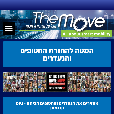
ילוג
תוכן
תפר
שירותי ניידות – MAAS
תחבורה חכמה
הנעה אלטרנטיבית
קישוריות – nnectivity
המטה להחזרת החטופים
והנעדרים
מחזירים את הנעדרים והחטופים הביתה - גיוס
תרומות