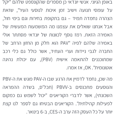
באופן הגיוני. אנשי יונדאי כן מספרים שהקונספט שלהם "יקל
על עומסי תנועה וישיב זמן איכות לנוסעי העיר", שזאת
הצהרה נחמדה תמיד – גם בתקופת בחירות וגם בימי חול,
אבל אנחנו שואלים את עצמנו מה המשמעות המעשית של
האמירה הזאת. רמז נוסף לכוונות של יונדאי מסתתר אולי
באמירה שלהם לפיה "PAV הוא חלק מן החזון הרחב של
החברה לגבי ניידות וערי העתיד, אשר כולל גם כלי רכב
שמתוכננים להתאמה אישית (PBV), עם יכולת נהיגה
אוטונומית". OK, אז אמרו.
מה שכן, נחמד לדמיין את הרגע שבו ה-PAV פוגש את ה-PBV
והנוסעים מתכנסים ב-PBVV (תכל'ס, בשדה ההמראה
השכונתי), אשר לדברי הקוריאנים "יכול לשמש גם כמקום
לפעילות קהילתית". הקוריאנים הבטיחו גם לספר לנו קצת
יותר על כל העסק הזה ערב ה-CES, ב-6 בינואר.