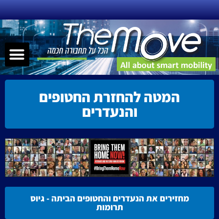
ילוג
תוכן
תפר
שירותי ניידות – MAAS
תחבורה חכמה
הנעה אלטרנטיבית
קישוריות – nnectivity
המטה להחזרת החטופים
והנעדרים
מחזירים את הנעדרים והחטופים הביתה - גיוס
תרומות