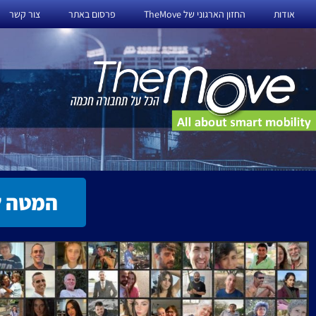
ילוג
אודות
החזון הארגוני של TheMove
פרסום באתר
צור קשר
תוכן
המטה ל