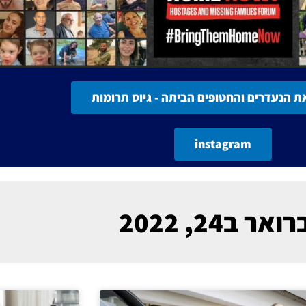
ת הנעדרים והחטופים הביתה - גיוס תרומות
instagram
אר ב24, 2022