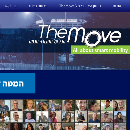
ילוג
אודות
החזון הארגוני של TheMove
פרסום באתר
צור קשר
תוכן
המטה ל