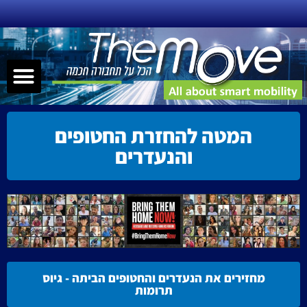
ילוג
תוכן
תפר
שירותי ניידות – MAAS
תחבורה חכמה
הנעה אלטרנטיבית
קישוריות – nnectivity
המטה להחזרת החטופים
והנעדרים
מחזירים את הנעדרים והחטופים הביתה - גיוס
תרומות