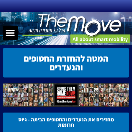
ילוג
תוכן
תפר
שירותי ניידות – MAAS
תחבורה חכמה
הנעה אלטרנטיבית
קישוריות – nnectivity
המטה להחזרת החטופים
והנעדרים
מחזירים את הנעדרים והחטופים הביתה - גיוס
תרומות