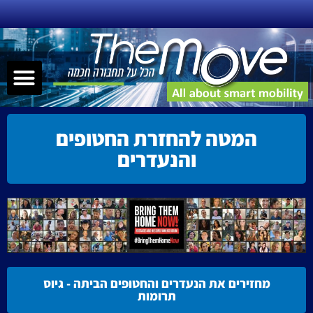
ילוג
תוכן
תפר
שירותי ניידות – MAAS
תחבורה חכמה
הנעה אלטרנטיבית
קישוריות – nnectivity
המטה להחזרת החטופים
והנעדרים
מחזירים את הנעדרים והחטופים הביתה - גיוס
תרומות