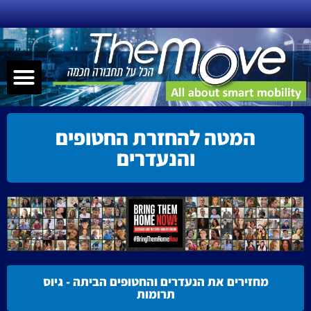
ילוג
תוכן
תפר
שירותי ניידות – MAAS
תחבורה חכמה
הנעה אלטרנטיבית
קישוריות – nnectivity
המטה להחזרת החטופים
והנעדרים
מחזירים את הנעדרים והחטופים הביתה - גיוס
תרומות