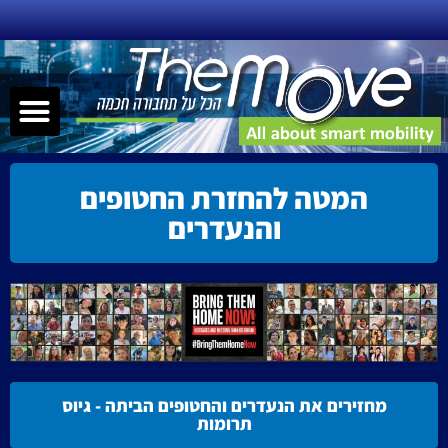
ילוג
תוכן
תפר
שירותי ניידות – MAAS
תחבורה חכמה
הנעה אלטרנטיבית
קישוריות – nnectivity
המטה להחזרת החטופים
והנעדרים
מחזירים את הנעדרים והחטופים הביתה - גיוס
תרומות